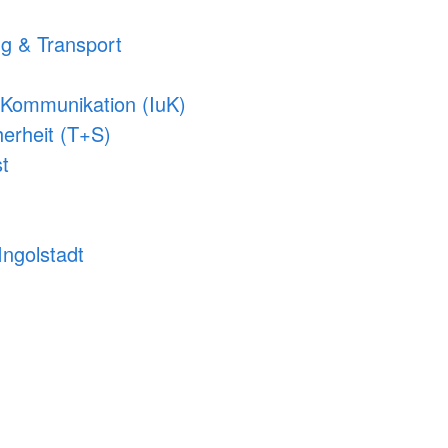
g & Transport
d Kommunikation (IuK)
herheit (T+S)
t
ngolstadt