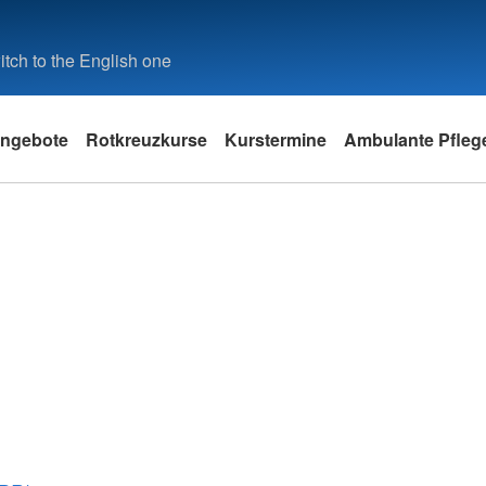
tch to the English one
ngebote
Rotkreuzkurse
Kurstermine
Ambulante Pfleg