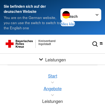
Sie befinden sich auf der
Sprache wechseln zu
deutschen Website
You are on the German website,
you can use the switch to switch to
Alles klar
the English one
Kreisverband
Ingolstadt
Leistungen
Start
Angebote
Leistungen