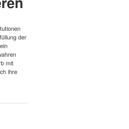
eren
itutionen
füllung der
ein
wahren
rb mit
ch ihre