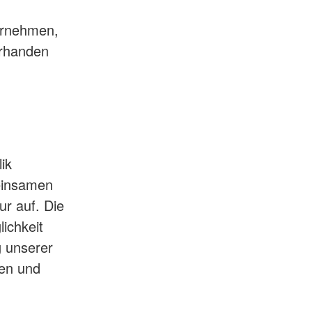
ernehmen,
orhanden
ik
meinsamen
ur auf. Die
ichkeit
g unserer
en und