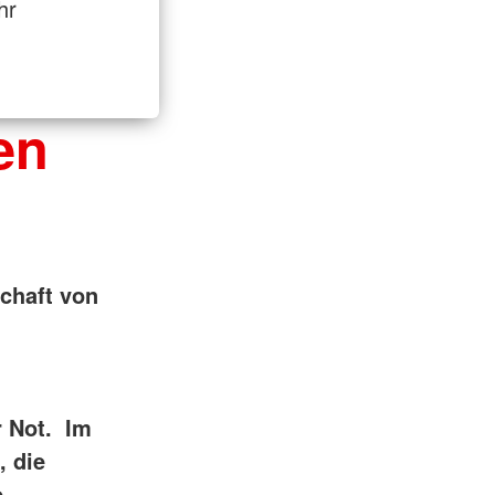
hr
en
chaft von
r Not. Im
, die
e