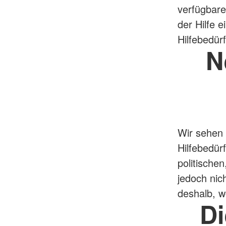
verfügbare
der Hilfe e
Hilfebedürf
N
Wir sehen 
Hilfebedür
politische
jedoch nic
deshalb, w
D