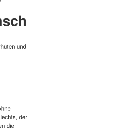
nsch
rhüten und
 ohne
lechts, der
en die