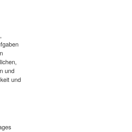
,
Aufgaben
on
lichen,
en und
keit und
rages