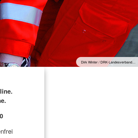
Dirk Winter / DRK-Landesverband…
line.
ne.
0
enfrei