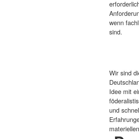
erforderli
Anforderu
wenn fachl
sind.
Wir sind d
Deutschlan
Idee mit ei
föderalist
und schnel
Erfahrung
materielle