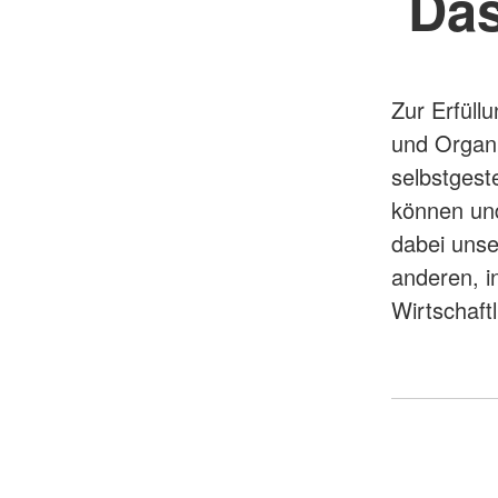
Das
Zur Erfüll
und Organi
selbstgest
können und
dabei unse
anderen, i
Wirtschaft