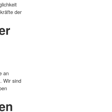
lichkeit
ekräfte der
er
e an
. Wir sind
ben
en