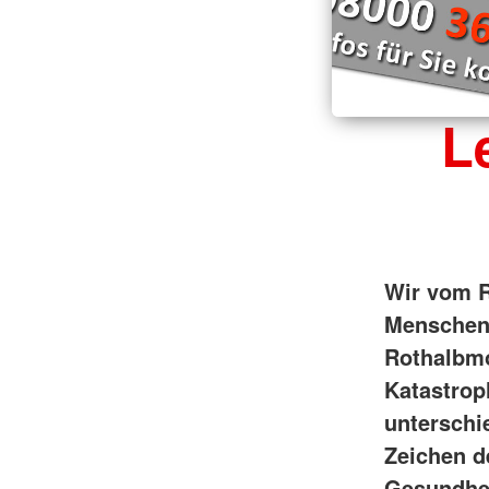
L
Wir vom R
Menschen 
Rothalbmo
Katastrop
unterschi
Zeichen d
Gesundhei