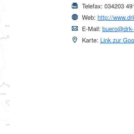
Telefax:
034203 49
Web:
http://www.drk
E-Mail:
buero@drk-l
Karte:
Link zur Go