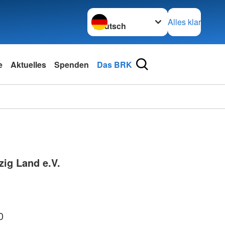
Sprache wechseln zu
Alles klar
e
Aktuelles
Spenden
Das BRK
zig Land e.V.
0