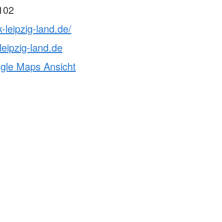
102
-leipzig-land.de/
eipzig-land.de
ogle Maps Ansicht