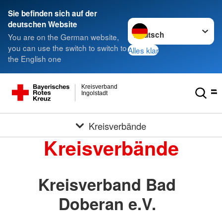
Sie befinden sich auf der
Sprache wechseln zu
deutschen Website
You are on the German website,
you can use the switch to switch to
Alles klar
the English one
Kreisverband
Ingolstadt
Kreisverbände
Kreisverbände
Kreisverband Bad
Doberan e.V.