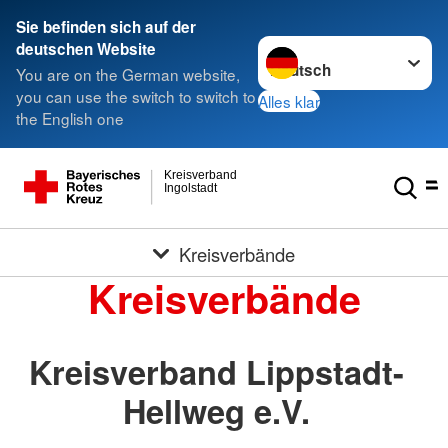
Sie befinden sich auf der
Sprache wechseln zu
deutschen Website
You are on the German website,
you can use the switch to switch to
Alles klar
the English one
Kreisverband
Ingolstadt
Kreisverbände
Kreisverbände
Kreisverband Lippstadt-
Hellweg e.V.