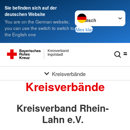
Sie befinden sich auf der
Sprache wechseln zu
deutschen Website
You are on the German website,
you can use the switch to switch to
Alles klar
the English one
Kreisverband
Ingolstadt
Kreisverbände
Kreisverbände
Kreisverband Rhein-
Lahn e.V.