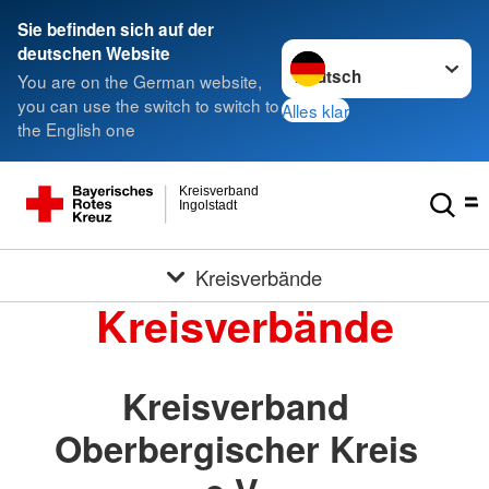
Sie befinden sich auf der
Sprache wechseln zu
deutschen Website
You are on the German website,
you can use the switch to switch to
Alles klar
the English one
Kreisverband
Ingolstadt
Kreisverbände
Kreisverbände
Kreisverband
Oberbergischer Kreis