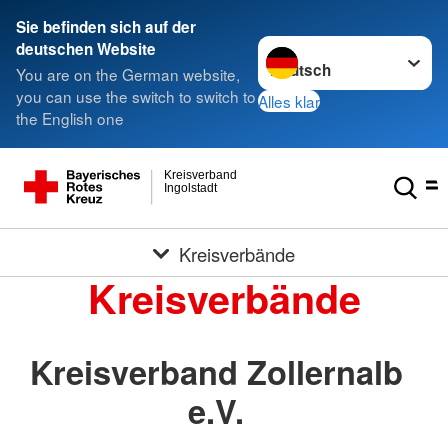
Sie befinden sich auf der
Sprache wechseln zu
deutschen Website
You are on the German website,
you can use the switch to switch to
Alles klar
the English one
Kreisverband
Ingolstadt
Kreisverbände
Kreisverbände
Kreisverband Zollernalb
e.V.