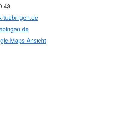
0 43
k-tuebingen.de
ebingen.de
ogle Maps Ansicht