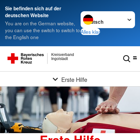
Sie befinden sich auf der
Sprache wechseln zu
deutschen Website
You are on the German website,
you can use the switch to switch to
Alles klar
the English one
Kreisverband
Ingolstadt
Erste Hilfe
Erste Hilfe