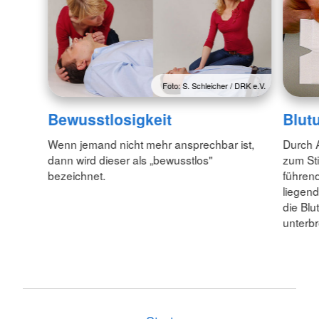
Foto: S. Schleicher / DRK e.V.
Bewusstlosigkeit
Blut
Wenn jemand nicht mehr ansprechbar ist,
Durch 
dann wird dieser als „bewusstlos"
zum Sti
bezeichnet.
führend
liegend
die Blu
unterb