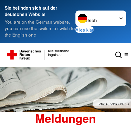
Sie befinden sich auf der
Sprache wechseln zu
deutschen Website
You are on the German website,
you can use the switch to switch to
Alles klar
the English one
Kreisverband
Ingolstadt
Foto: A. Zelck / DRKS
Meldungen