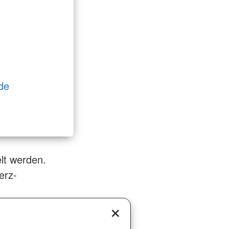
de
lt werden.
erz-