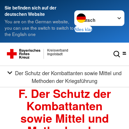
Sie befinden sich auf der
Sprache wechseln zu
deutschen Website
You are on the German website,
you can use the switch to switch to
Alles klar
the English one
Kreisverband
Ingolstadt
Der Schutz der Kombattanten sowie Mittel und
Methoden der Kriegsführung
F. Der Schutz der
Kombattanten
sowie Mittel und