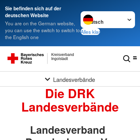
Sie befinden sich auf der
Sprache wechseln zu
deutschen Website
You are on the German website,
you can use the switch to switch to
Alles klar
the English one
Kreisverband
Ingolstadt
Landesverbände
Die DRK
Landesverbände
Landesverband