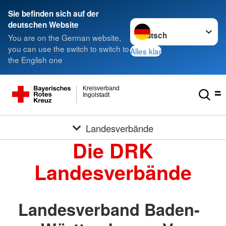
Sie befinden sich auf der
Sprache wechseln zu
deutschen Website
You are on the German website,
you can use the switch to switch to
Alles klar
the English one
Kreisverband
Ingolstadt
Landesverbände
Die DRK
Landesverbände
Landesverband Baden-