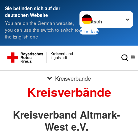
Sie befinden sich auf der
Sprache wechseln zu
deutschen Website
You are on the German website,
you can use the switch to switch to
Alles klar
the English one
Kreisverband
Ingolstadt
Kreisverbände
Kreisverbände
Kreisverband Altmark-
West e.V.