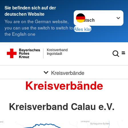
Sie befinden sich auf der
Sprache wechseln zu
deutschen Website
You are on the German website,
you can use the switch to switch to
Alles klar
the English one
Kreisverband
Ingolstadt
Kreisverbände
Kreisverbände
Kreisverband Calau e.V.