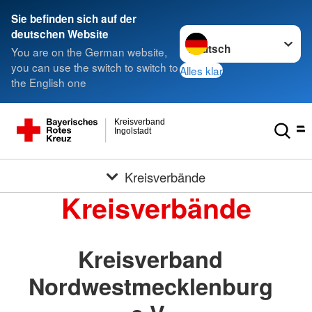
Sie befinden sich auf der
Sprache wechseln zu
deutschen Website
You are on the German website,
you can use the switch to switch to
Alles klar
the English one
Kreisverband
Ingolstadt
Kreisverbände
Kreisverbände
Kreisverband
Nordwestmecklenburg