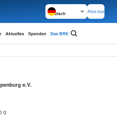
Sprache wechseln zu
Alles klar
e
Aktuelles
Spenden
Das BRK
penburg e.V.
0 0