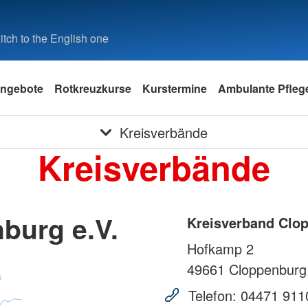
tch to the English one
ngebote
Rotkreuzkurse
Kurstermine
Ambulante Pfleg
Kreisverbände
Kreisverbände
burg e.V.
Kreisverband Clop
Hofkamp 2
49661
Cloppenburg
Telefon:
04471 911