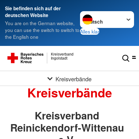
Sie befinden sich auf der
Sprache wechseln zu
deutschen Website
You are on the German website,
you can use the switch to switch to
Alles klar
the English one
Kreisverband
Ingolstadt
Kreisverbände
Kreisverbände
Kreisverband
Reinickendorf-Wittenau