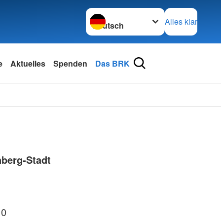
Sprache wechseln zu
Alles klar
e
Aktuelles
Spenden
Das BRK
berg-Stadt
 0