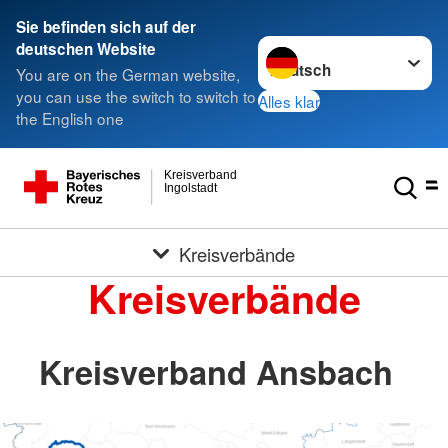
Sie befinden sich auf der
Sprache wechseln zu
deutschen Website
You are on the German website,
you can use the switch to switch to
Alles klar
the English one
Kreisverband
Ingolstadt
Kreisverbände
Kreisverbände
Kreisverband Ansbach