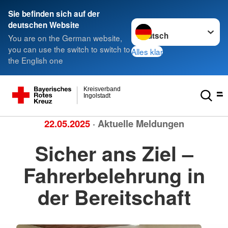
Sie befinden sich auf der
Sprache wechseln zu
deutschen Website
You are on the German website,
you can use the switch to switch to
Alles klar
the English one
Kreisverband
Ingolstadt
22.05.2025
· Aktuelle Meldungen
Sicher ans Ziel –
Fahrerbelehrung in
der Bereitschaft