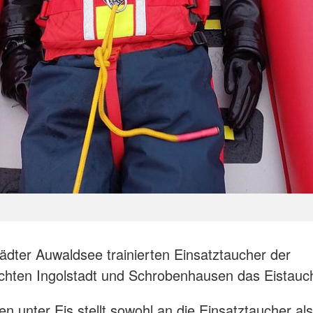
ädter Auwaldsee trainierten Einsatztaucher der
hten Ingolstadt und Schrobenhausen das Eistauc
n unter Eis stellt sowohl an die Einsatztaucher al