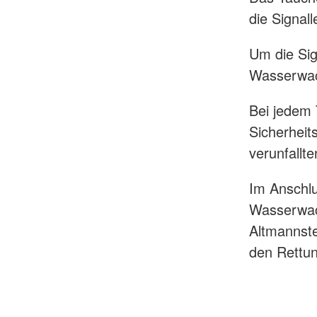
die Signal
Um die Sig
Wasserwach
Bei jedem 
Sicherheit
verunfallte
Im Anschlu
Wasserwac
Altmannste
den Rettu