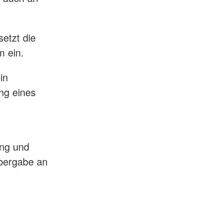
setzt die
m ein.
in
ng eines
ing und
Übergabe an