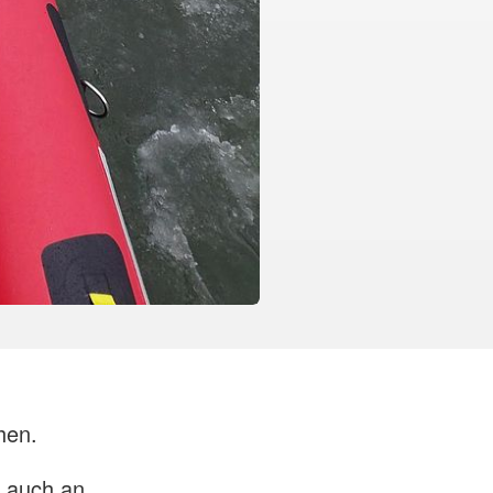
hen.
s auch an