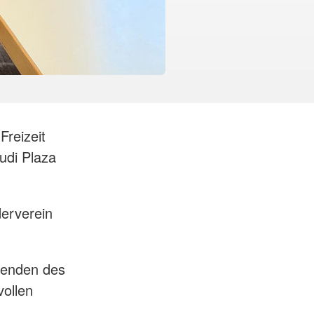
Freizeit
udi Plaza
derverein
zenden des
vollen