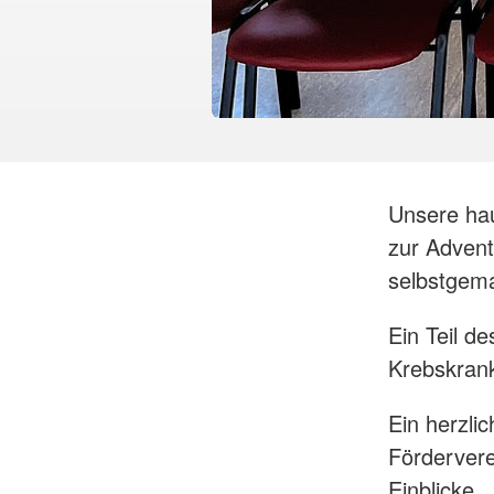
Unsere hau
zur Advent
selbstgema
Ein Teil d
Krebskrank
Ein herzli
Fördervere
Einblicke.