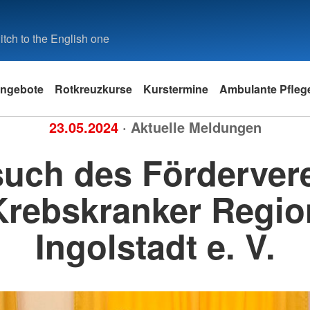
tch to the English one
ngebote
Rotkreuzkurse
Kurstermine
Ambulante Pfleg
23.05.2024
· Aktuelle Meldungen
uch des Förderver
Krebskranker Regio
Ingolstadt e. V.