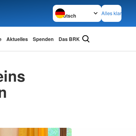
Sprache wechseln zu
Alles klar
e
Aktuelles
Spenden
Das BRK
eins
n