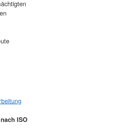
mächtigten
ren
eute
n
rbeitung
t nach ISO