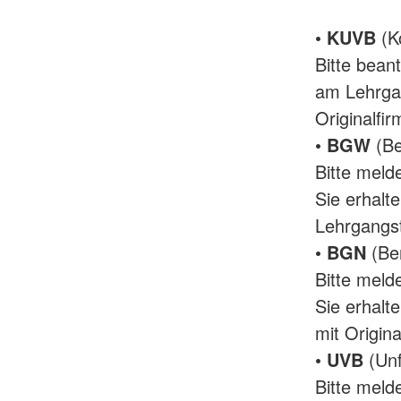
•
KUVB
(K
Bitte bean
am Lehrga
Originalfi
•
BGW
(Be
Bitte meld
Sie erhalt
Lehrgangst
•
BGN
(Ber
Bitte meld
Sie erhalt
mit Origin
•
UVB
(Unf
Bitte meld