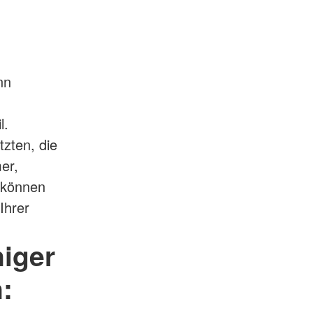
nn
l.
tzten, die
er,
o können
Ihrer
iger
: