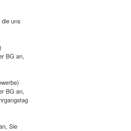
 die uns
)
rer BG an,
ewerbe)
rer BG an,
ehrgangstag
an, Sie