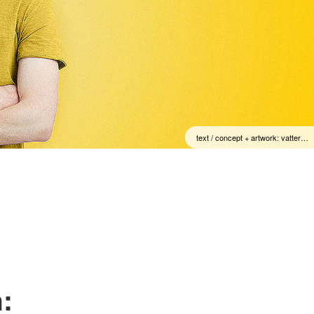
text / concept + artwork: vatter…
: