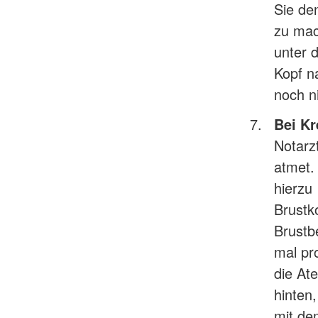
Sie de
zu mac
unter 
Kopf n
noch n
Bei Kr
Notarz
atmet.
hierzu
Brustk
Brustb
mal pr
die At
hinten
mit de