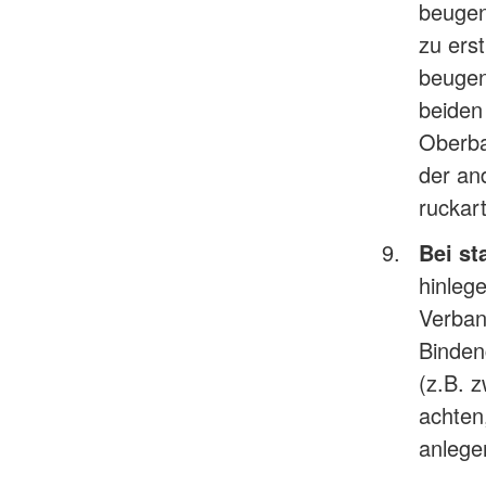
beugen
zu erst
beugen
beiden
Oberba
der an
ruckart
Bei st
hinleg
Verban
Binden
(z.B. 
achten
anlege