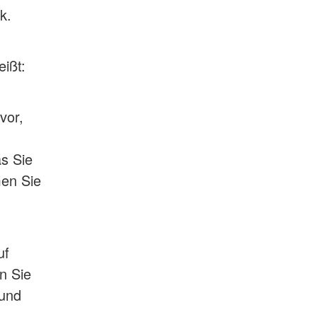
k.
ißt:
vor,
s Sie
men Sie
uf
n Sie
 und