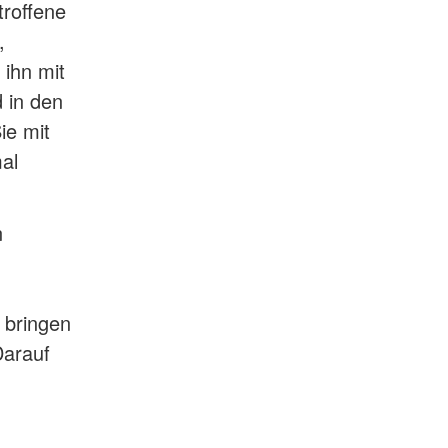
troffene
,
ihn mit
 in den
ie mit
al
n
 bringen
Darauf