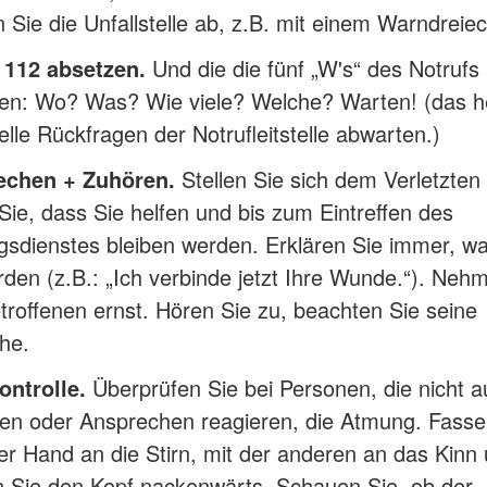
 Sie die Unfallstelle ab, z.B. mit einem Warndreiec
 112 absetzen.
Und die die fünf „W's“ des Notrufs
en: Wo? Was? Wie viele? Welche? Warten! (das he
lle Rückfragen der Notrufleitstelle abwarten.)
echen + Zuhören.
Stellen Sie sich dem Verletzten 
Sie, dass Sie helfen und bis zum Eintreffen des
gsdienstes bleiben werden. Erklären Sie immer, wa
rden (z.B.: „Ich verbinde jetzt Ihre Wunde.“). Neh
troffenen ernst. Hören Sie zu, beachten Sie seine
he.
ntrolle.
Überprüfen Sie bei Personen, die nicht a
en oder Ansprechen reagieren, die Atmung. Fasse
ner Hand an die Stirn, mit der anderen an das Kinn
 Sie den Kopf nackenwärts. Schauen Sie, ob der