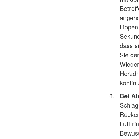
Betrof
angeho
Lippen
Sekund
dass s
Sie de
Wieder
Herzdr
kontinu
Bei At
Schlag
Rücken
Luft ri
Bewuss