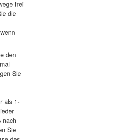
ege frei
ie die
, wenn
ie den
rmal
gen Sie
 als 1-
ieder
s nach
en Sie
ase des