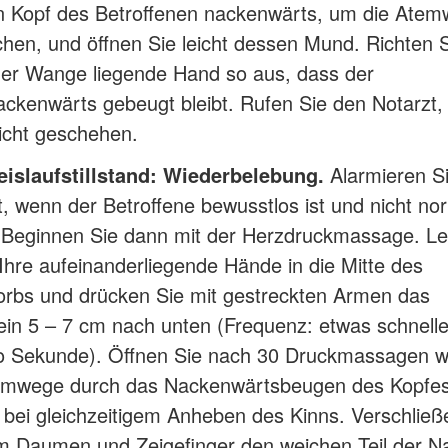
n Kopf des Betroffenen nackenwärts, um die Atemw
hen, und öffnen Sie leicht dessen Mund. Richten S
der Wange liegende Hand so aus, dass der
ackenwärts gebeugt bleibt. Rufen Sie den Notarzt
icht geschehen.
eislaufstillstand: Wiederbelebung.
Alarmieren S
t, wenn der Betroffene bewusstlos ist und nicht no
 Beginnen Sie dann mit der Herzdruckmassage. Le
 Ihre aufeinanderliegende Hände in die Mitte des
orbs und drücken Sie mit gestreckten Armen das
ein 5 – 7 cm nach unten (Frequenz: etwas schneller
o Sekunde). Öffnen Sie nach 30 Druckmassagen w
emwege durch das Nackenwärtsbeugen des Kopfe
, bei gleichzeitigem Anheben des Kinns. Verschließ
m Daumen und Zeigefinger den weichen Teil der N