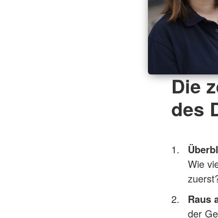
Die z
des 
Überbl
Wie vi
zuerst
Raus 
der Ge