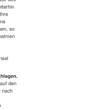
iterhin
Ihre
ine
nen, so
Beatmen
hsel
chlagen.
 auf den
e nach
e