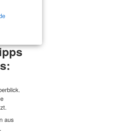
de
Tipps
s:
erblick.
fe
zt.
en aus
.