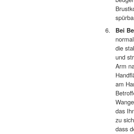
Brustk
spürba
Bei Be
normal
die st
und st
Arm na
Handfl
am Han
Betrof
Wange 
das Ih
zu sic
dass d