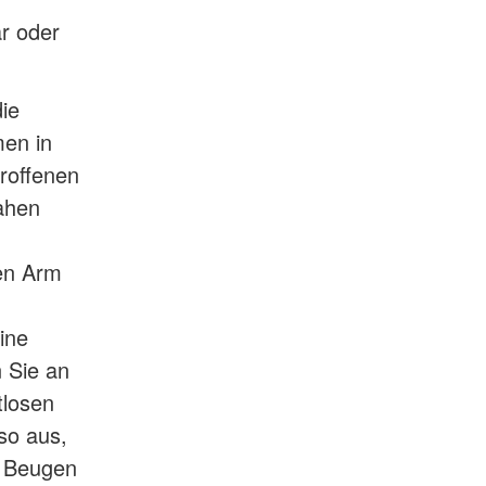
r oder
ie
men in
troffenen
ahen
nen Arm
ine
n Sie an
tlosen
so aus,
. Beugen