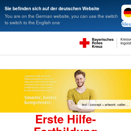
Spra
Sie befinden sich auf der deutschen Website
You are on the German website, you can use the switch
to switch to the English one
Alles
Kreis
Ingols
text / concept + artwork: vatter…
Erste Hilfe-