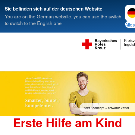
Spra
Sie befinden sich auf der deutschen Website
You are on the German website, you can use the switch
to switch to the English one
Alles
Kreis
Ingols
text / concept + artwork: vatter…
Erste Hilfe am Kind