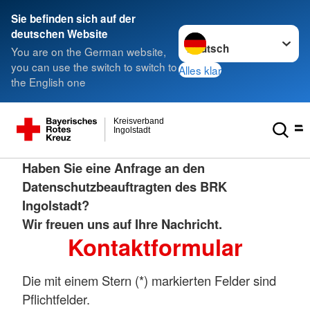
Sie befinden sich auf der
Sprache wechseln zu
deutschen Website
You are on the German website,
you can use the switch to switch to
Alles klar
the English one
Kreisverband
Ingolstadt
Haben Sie eine Anfrage an den
Datenschutzbeauftragten des BRK
Ingolstadt?
Wir freuen uns auf Ihre Nachricht.
Kontaktformular
Die mit einem Stern (*) markierten Felder sind
Pflichtfelder.