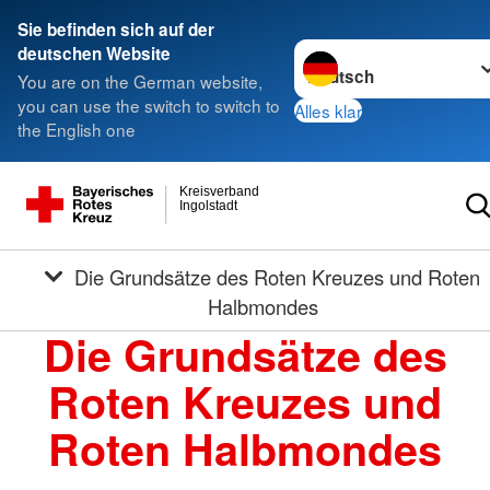
Sie befinden sich auf der
Sprache wechseln zu
deutschen Website
You are on the German website,
you can use the switch to switch to
Alles klar
the English one
Kreisverband
Ingolstadt
Die Grundsätze des Roten Kreuzes und Roten
Halbmondes
Die Grundsätze des
Roten Kreuzes und
Roten Halbmondes