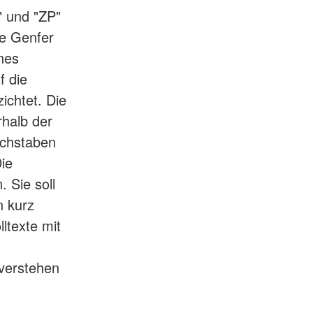
 und "ZP"
ge Genfer
nes
f die
chtet. Die
rhalb der
uchstaben
Die
 Sie soll
n kurz
ltexte mit
verstehen