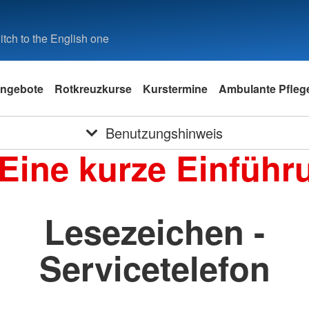
tch to the English one
ngebote
Rotkreuzkurse
Kurstermine
Ambulante Pfleg
Benutzungshinweis
 Eine kurze Einführ
Lesezeichen -
Servicetelefon