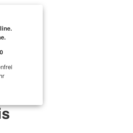
line.
ne.
0
enfrei
hr
is