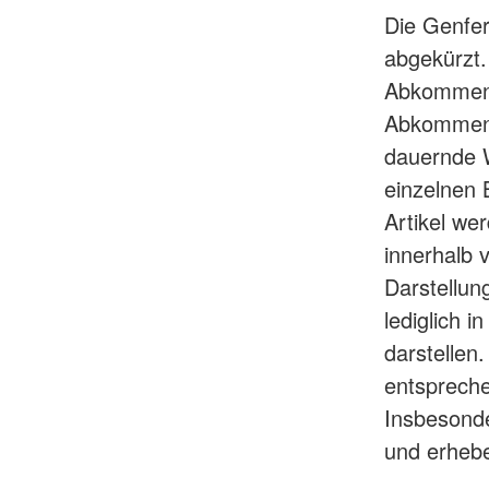
Die Genfe
abgekürzt.
Abkommen, 
Abkommens 
dauernde W
einzelnen 
Artikel we
innerhalb 
Darstellun
lediglich 
darstellen
entsprech
Insbesonde
und erhebe