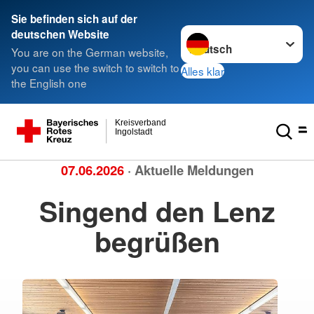
Sie befinden sich auf der
Sprache wechseln zu
deutschen Website
You are on the German website,
you can use the switch to switch to
Alles klar
the English one
Kreisverband
Ingolstadt
07.06.2026
· Aktuelle Meldungen
Singend den Lenz
begrüßen